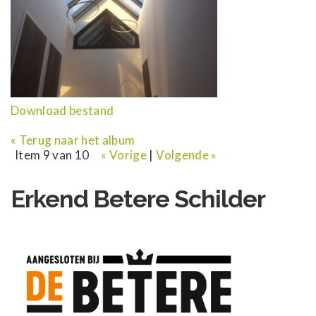
n
i
n
h
o
u
Download bestand
d
g
« Terug naar het album
a
Item 9 van 10
« Vorige
|
Volgende »
a
n
Erkend Betere Schilder